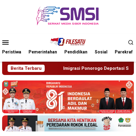
Loncat
ke
konten
Menu
Mobile
Peristiwa
Pemerintahan
Pendidikan
Sosial
Parekraf
Imigrasi Ponorogo Deportasi Satu WN Tiongkok Salahgunakan Ij
Berita Terbaru