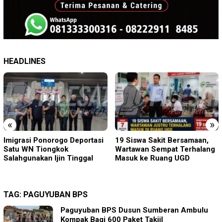
HEADLINES
«
»
19 Siswa Sakit Bersamaan,
Sambut HUT RI ke-81 di
Wartawan Sempat Terhalang
Gunung Sanggabuana, KPU
Masuk ke Ruang UGD
Karawang Jaga Stamina
Menuju Pemilu 2029
TAG:
PAGUYUBAN BPS
Paguyuban BPS Dusun Sumberan Ambulu
Kompak Bagi 600 Paket Takjil