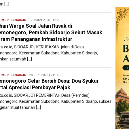
an […]
TIMUR
,
SIDOARJO
Ryan
17 Maret 2026 | 12:29
han Warga Soal Jalan Rusak di
Karawang
emonegoro, Pemkab Sidoarjo Sebut Masuk
ram Penanganan Infrastruktur
atu co.id, SIDOARJO | KERUSAKAN jalan di Desa
onegoro, Kecamatan Sukodono, Kabupaten Sidoarjo,
uhkan sejumlah […]
TIMUR
,
SIDOARJO
Ryan
28 Juni 2025 | 21:16
monegoro Gelar Bersih Desa: Doa Syukur
Karawang
rtai Apresiasi Pembayar Pajak
atu.co.is, SIDOARJO | PEMERINTAH Desa (Pemdes)
onegoro, Kecamatan Sukodono, Kabupaten Sidoarjo, sukses
elar ritual tahunan […]