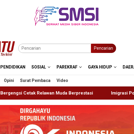
Pencarian
PENDIDIKAN
SOSIAL
PAREKRAF
GAYA HIDUP
DAER
Opini
Surat Pembaca
Video
uda Berprestasi
Imigrasi Ponorogo Deportasi Satu WN 