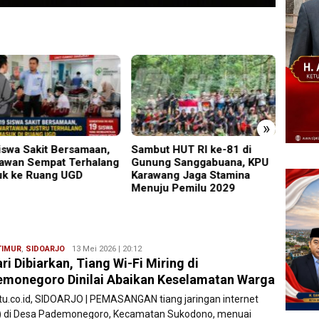
»
ut HUT RI ke-81 di
Perkenalkan Diri Lewat
PMR W
ng Sanggabuana, KPU
Safari Jumat, Kapolres
Gelar
wang Jaga Stamina
Lumajang Ajak Warga Jaga
Ajang
ju Pemilu 2029
Kamtibmas
Relaw
TIMUR
,
SIDOARJO
Ryan
13 Mei 2026 | 20:12
ri Dibiarkan, Tiang Wi-Fi Miring di
Karawang
monegoro Dinilai Abaikan Keselamatan Warga
atu.co.id, SIDOARJO | PEMASANGAN tiang jaringan internet
i) di Desa Pademonegoro, Kecamatan Sukodono, menuai