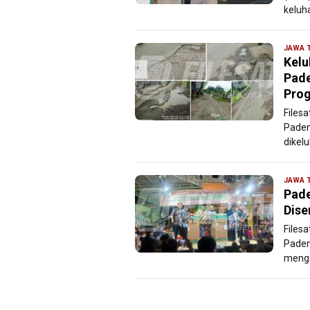
keluh
JAWA 
Kelu
Pad
Prog
Files
Padem
dikel
JAWA 
Pade
Dise
Files
Padem
mengg