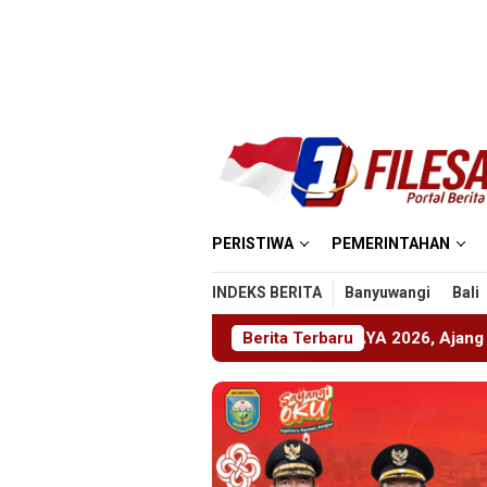
Loncat
ke
konten
PERISTIWA
PEMERINTAHAN
INDEKS BERITA
Banyuwangi
Bali
mber Gelar ABHINAYA 2026, Ajang Bergengsi Cetak Relawan M
Berita Terbaru