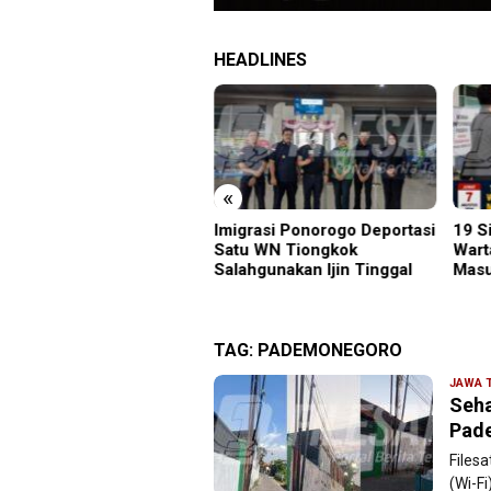
HEADLINES
«
grasi Ponorogo Deportasi
19 Siswa Sakit Bersamaan,
Samb
tu WN Tiongkok
Wartawan Sempat Terhalang
Gunu
ahgunakan Ijin Tinggal
Masuk ke Ruang UGD
Kara
Menu
TAG:
PADEMONEGORO
JAWA 
Seha
Pade
Files
(Wi-F