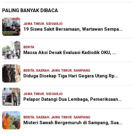
PALING BANYAK DIBACA
JAWA TIMUR
,
SIDOARJO
19 Siswa Sakit Bersamaan, Wartawan Sempa…
BERITA
Massa Aksi Desak Evaluasi Kadisdik OKU, …
BERITA
,
DAERAH
,
JAWA TIMUR
,
SAMPANG
Diduga Disekap Tiga Hari Gegara Utang Rp…
JAWA TIMUR
,
SIDOARJO
Pelapor Datangi Dua Lembaga, Pemeriksaan…
BERITA
,
DAERAH
,
JAWA TIMUR
,
SAMPANG
Misteri Sawah Bergemuruh di Sampang, Sua…