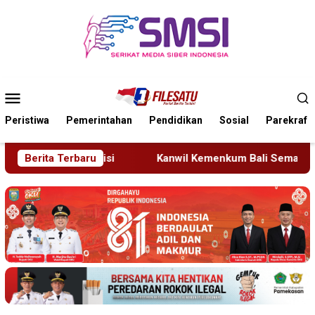
Loncat
ke
konten
Menu
Mobile
Peristiwa
Pemerintahan
Pendidikan
Sosial
Parekraf
Kanwil Kemenkum Bali Semarakkan Hari Pengayoman ke-81
Berita Terbaru