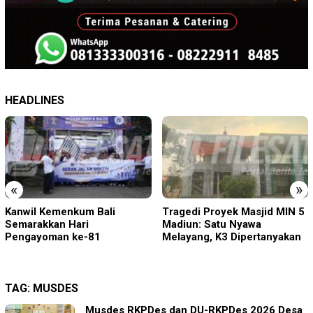
HEADLINES
«
»
Tragedi Proyek Masjid MIN 5
KA BIAS Terhenti, Lima KA
Madiun: Satu Nyawa
Ikut Terdampak, KAI Daop 7
Melayang, K3 Dipertanyakan
Gerak Cepat Pulihkan
Layanan
TAG:
MUSDES
Musdes RKPDes dan DU-RKPDes 2026 Desa