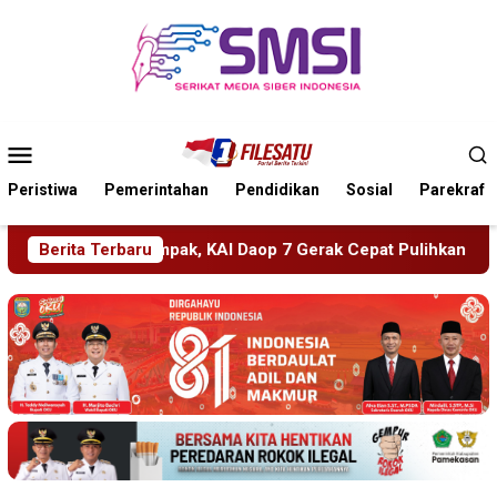
Loncat
ke
konten
Menu
Mobile
Peristiwa
Pemerintahan
Pendidikan
Sosial
Parekraf
I Daop 7 Gerak Cepat Pulihkan Layanan
Berita Terbaru
PMR Wira SMKN 