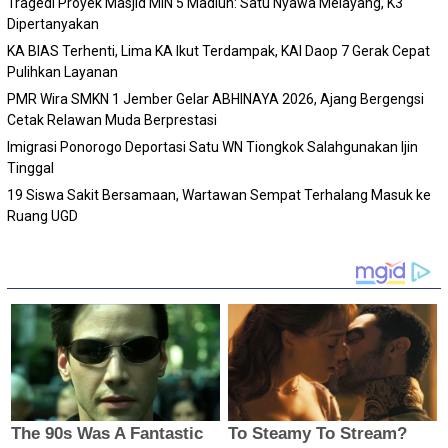
Tragedi Proyek Masjid MIN 5 Madiun: Satu Nyawa Melayang, K3
Dipertanyakan
KA BIAS Terhenti, Lima KA Ikut Terdampak, KAI Daop 7 Gerak Cepat
Pulihkan Layanan
PMR Wira SMKN 1 Jember Gelar ABHINAYA 2026, Ajang Bergengsi
Cetak Relawan Muda Berprestasi
Imigrasi Ponorogo Deportasi Satu WN Tiongkok Salahgunakan Ijin
Tinggal
19 Siswa Sakit Bersamaan, Wartawan Sempat Terhalang Masuk ke
Ruang UGD