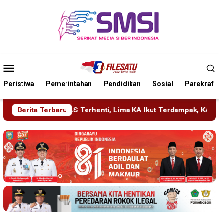
Loncat
ke
konten
Menu
Mobile
Peristiwa
Pemerintahan
Pendidikan
Sosial
Parekraf
nti, Lima KA Ikut Terdampak, KAI Daop 7 Gerak Cepat Pulihkan
Berita Terbaru