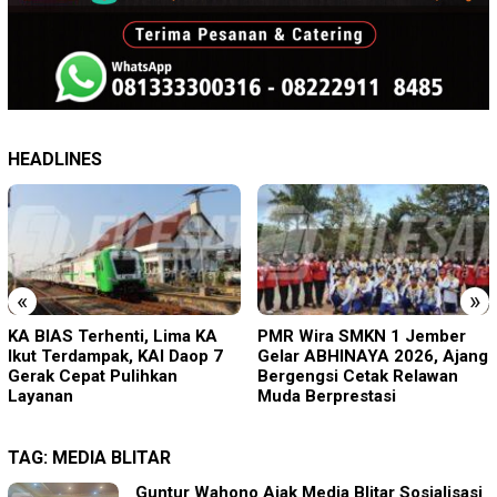
HEADLINES
«
»
PMR Wira SMKN 1 Jember
Imigrasi Ponorogo Deportasi
Gelar ABHINAYA 2026, Ajang
Satu WN Tiongkok
Bergengsi Cetak Relawan
Salahgunakan Ijin Tinggal
Muda Berprestasi
TAG:
MEDIA BLITAR
Guntur Wahono Ajak Media Blitar Sosialisasi