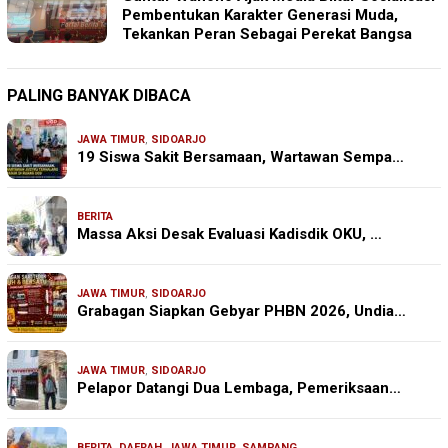
Pembentukan Karakter Generasi Muda,
Tekankan Peran Sebagai Perekat Bangsa
PALING BANYAK DIBACA
JAWA TIMUR
,
SIDOARJO
19 Siswa Sakit Bersamaan, Wartawan Sempa…
BERITA
Massa Aksi Desak Evaluasi Kadisdik OKU, …
JAWA TIMUR
,
SIDOARJO
Grabagan Siapkan Gebyar PHBN 2026, Undia…
JAWA TIMUR
,
SIDOARJO
Pelapor Datangi Dua Lembaga, Pemeriksaan…
BERITA
,
DAERAH
,
JAWA TIMUR
,
SAMPANG