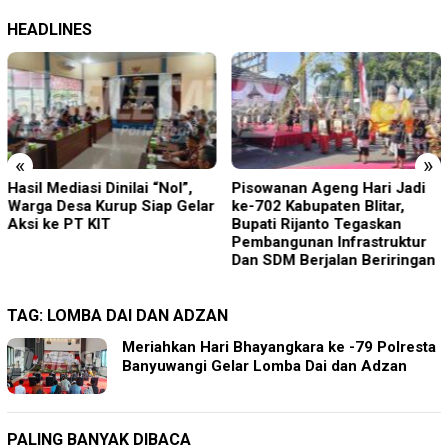
HEADLINES
«
»
Pisowanan Ageng Hari Jadi
Terbukti Langgar UU Merek,
ke-702 Kabupaten Blitar,
Chalas Kromoto Dieksekusi
Bupati Rijanto Tegaskan
Kejari Jaktim
Pembangunan Infrastruktur
Dan SDM Berjalan Beriringan
TAG:
LOMBA DAI DAN ADZAN
Meriahkan Hari Bhayangkara ke -79 Polresta
Banyuwangi Gelar Lomba Dai dan Adzan
PALING BANYAK DIBACA