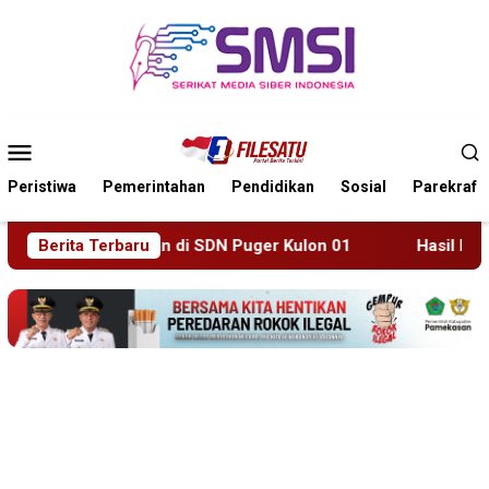
Loncat
ke
konten
Menu
Mobile
Peristiwa
Pemerintahan
Pendidikan
Sosial
Parekraf
r Kulon 01
Berita Terbaru
Hasil Mediasi Dinilai “Nol”, Warga Desa Kuru