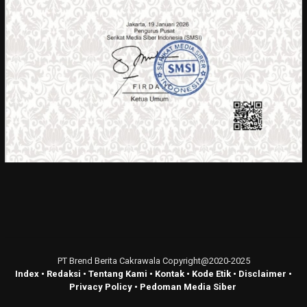
PT Brend Berita Cakrawala Copyright@2020-2025
Index
•
Redaksi
•
Tentang Kami
•
Kontak
•
Kode Etik
•
Disclaimer
•
Privacy Policy
•
Pedoman Media Siber