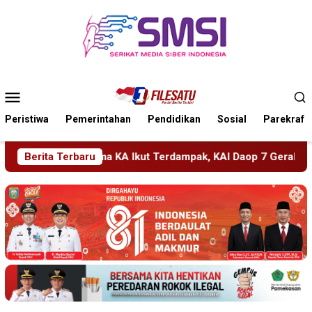
Loncat
ke
konten
Menu
Mobile
Peristiwa
Pemerintahan
Pendidikan
Sosial
Parekraf
t Terdampak, KAI Daop 7 Gerak Cepat Pulihkan Layanan
Berita Terbaru