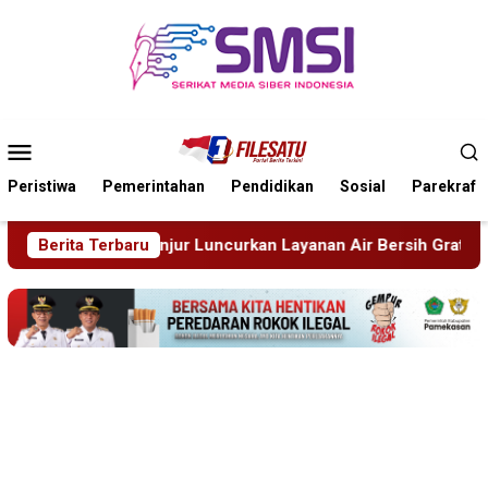
Loncat
ke
konten
Menu
Mobile
Peristiwa
Pemerintahan
Pendidikan
Sosial
Parekraf
ncurkan Layanan Air Bersih Gratis Atasi Krisis Kemarau
Berita Terbaru