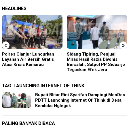
HEADLINES
«
»
Sidang Tipiring, Penjual
Acep Saepudin (Amang)
Miras Hasil Razia Divonis
Maju Calon Kepala Desa
Bersalah, Satpol PP Sidoarjo
Sukamanah, Usung Visi
Tegaskan Efek Jera
“ASRI”
TAG:
LAUNCHING INTERNET OF THINK
Bupati Blitar Rini Syarifah Dampingi MenDes
PDTT Launching Internet Of Think di Desa
Kemloko Nglegok
PALING BANYAK DIBACA