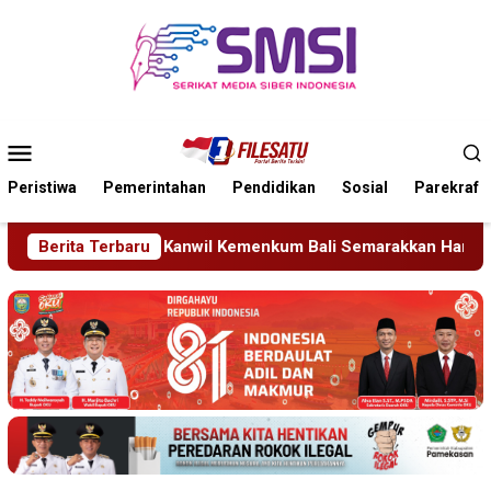
Loncat
ke
konten
Menu
Mobile
Peristiwa
Pemerintahan
Pendidikan
Sosial
Parekraf
Kemenkum Bali Semarakkan Hari Pengayoman ke-81
Berita Terbaru
Tra