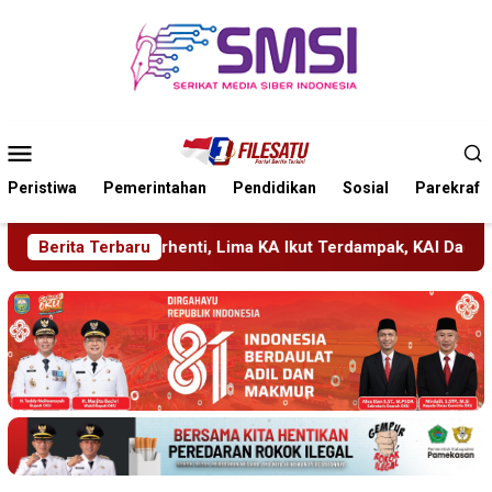
Loncat
ke
konten
Menu
Mobile
Peristiwa
Pemerintahan
Pendidikan
Sosial
Parekraf
ima KA Ikut Terdampak, KAI Daop 7 Gerak Cepat Pulihkan Layan
Berita Terbaru