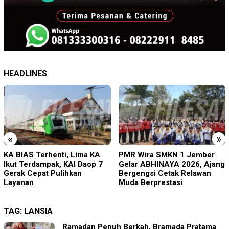
HEADLINES
«
»
PMR Wira SMKN 1 Jember
Imigrasi Ponorogo Deportasi
Gelar ABHINAYA 2026, Ajang
Satu WN Tiongkok
Bergengsi Cetak Relawan
Salahgunakan Ijin Tinggal
Muda Berprestasi
TAG:
LANSIA
Ramadan Penuh Berkah, Bramada Pratama