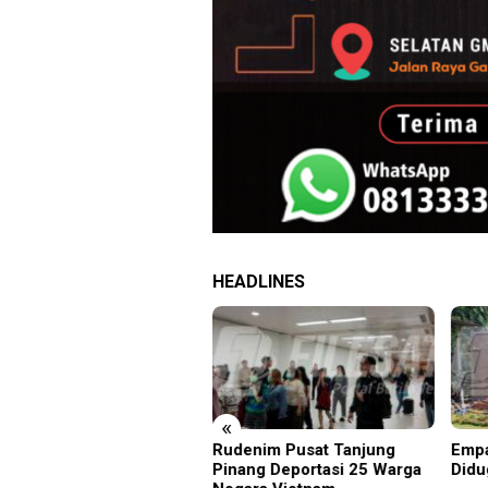
HEADLINES
«
rus Filesatu.co.id
Rudenim Pusat Tanjung
Empa
pono, S.H. Menuju Tanah
Pinang Deportasi 25 Warga
Didu