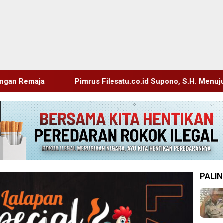
rus Filesatu.co.id Supono, S.H. Menuju Tanah Suci, Manajemen
PALIN