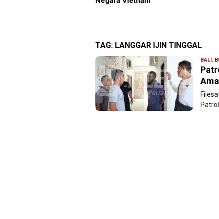
i, Manajemen Pastikan
Negara Vietnam
ayanan Berita Tetap
ksimal
TAG:
LANGGAR IJIN TINGGAL
BALI
,
B
Patr
Aman
Filesa
Patrol