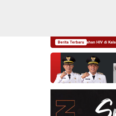
doarjo Perkuat Pencegahan HIV di Kalangan Remaja
Berita Terbaru
Pim