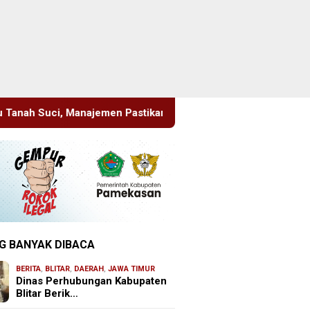
 Pastikan Pelayanan Berita Tetap Maksimal
Rudenim Pus
G BANYAK DIBACA
BERITA
,
BLITAR
,
DAERAH
,
JAWA TIMUR
Dinas Perhubungan Kabupaten
Blitar Berik…