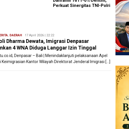
Danramil 1611-01/Dentim,
Pence
Perkuat Sinergitas TNI-Polri
Remaj
ERITA
,
DAERAH
Bentar
17 April 2026 | 22:22
oli Dharma Dewata, Imigrasi Denpasar
Bali
kan 4 WNA Diduga Langgar Izin Tinggal
tu.co.id, Denpasar – Bali | Menindaklanjuti pelaksanaan Apel
i Keimigrasian Kantor Wilayah Direktorat Jenderal Imigrasi […]