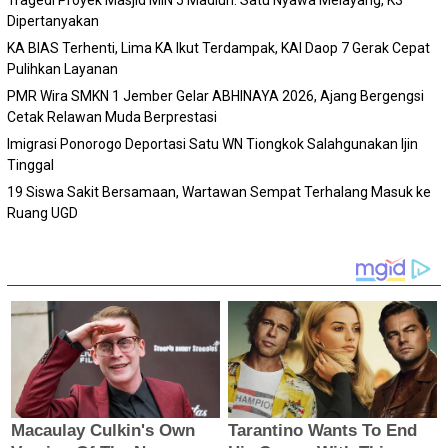
Tragedi Proyek Masjid MIN 5 Madiun: Satu Nyawa Melayang, K3
Dipertanyakan
KA BIAS Terhenti, Lima KA Ikut Terdampak, KAI Daop 7 Gerak Cepat
Pulihkan Layanan
PMR Wira SMKN 1 Jember Gelar ABHINAYA 2026, Ajang Bergengsi
Cetak Relawan Muda Berprestasi
Imigrasi Ponorogo Deportasi Satu WN Tiongkok Salahgunakan Ijin
Tinggal
19 Siswa Sakit Bersamaan, Wartawan Sempat Terhalang Masuk ke
Ruang UGD