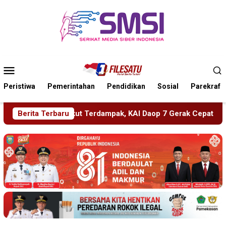
Loncat
ke
konten
Menu
Mobile
Peristiwa
Pemerintahan
Pendidikan
Sosial
Parekraf
rdampak, KAI Daop 7 Gerak Cepat Pulihkan Layanan
Berita Terbaru
PMR 