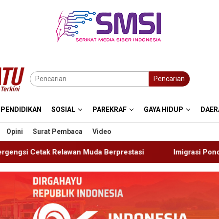
Pencarian
PENDIDIKAN
SOSIAL
PAREKRAF
GAYA HIDUP
DAER
Opini
Surat Pembaca
Video
a Berprestasi
Imigrasi Ponorogo Deportasi Satu WN Ti