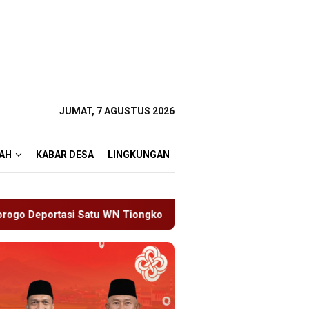
JUMAT, 7 AGUSTUS 2026
AH
KABAR DESA
LINGKUNGAN
ongkok Salahgunakan Ijin Tinggal
19 Siswa Sakit Bers