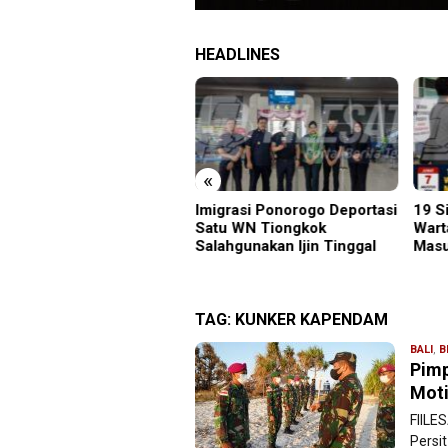
HEADLINES
«
grasi Ponorogo Deportasi
19 Siswa Sakit Bersamaan,
Samb
tu WN Tiongkok
Wartawan Sempat Terhalang
Gunu
ahgunakan Ijin Tinggal
Masuk ke Ruang UGD
Kara
Menu
TAG:
KUNKER KAPENDAM
BALI
,
B
Pimp
Moti
FIILE
Persi