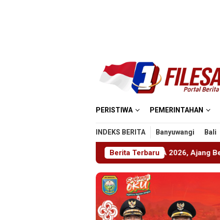
Loncat
ke
konten
PERISTIWA
PEMERINTAHAN
INDEKS BERITA
Banyuwangi
Bali
er Gelar ABHINAYA 2026, Ajang Bergengsi Cetak Relawan Mud
Berita Terbaru