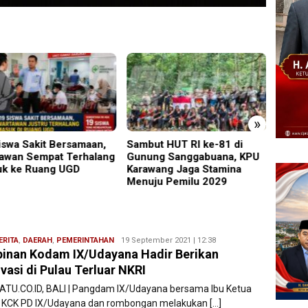
»
ut HUT RI ke-81 di
Perkenalkan Diri Lewat
PMR W
ng Sanggabuana, KPU
Safari Jumat, Kapolres
Gelar
wang Jaga Stamina
Lumajang Ajak Warga Jaga
Ajang
ju Pemilu 2029
Kamtibmas
Relaw
ERITA
,
DAERAH
,
PEMERINTAHAN
Redaksi
19 September 2021 | 12:38
inan Kodam IX/Udayana Hadir Berikan
Filesatu
vasi di Pulau Terluar NKRI
SATU.CO.ID, BALI | Pangdam IX/Udayana bersama Ibu Ketua
t KCK PD IX/Udayana dan rombongan melakukan […]