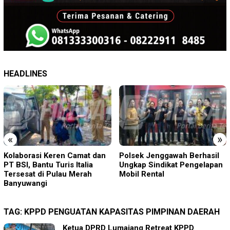
HEADLINES
«
»
Polsek Jenggawah Berhasil
DPK Porong Didampingi DPD
Ungkap Sindikat Pengelapan
Sidoarjo Datangi Inspektorat
Mobil Rental
Tindaklanjuti Laporan Desa
Ngaban
TAG:
KPPD PENGUATAN KAPASITAS PIMPINAN DAERAH
Ketua DPRD Lumajang Retreat KPPD