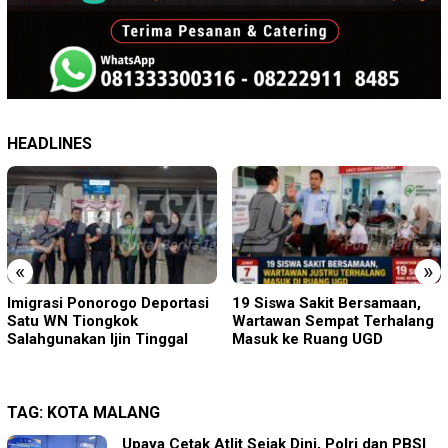
HEADLINES
«
»
19 Siswa Sakit Bersamaan,
Sambut HUT RI ke-81 di
Wartawan Sempat Terhalang
Gunung Sanggabuana, KPU
Masuk ke Ruang UGD
Karawang Jaga Stamina
Menuju Pemilu 2029
TAG:
KOTA MALANG
Upaya Cetak Atlit Sejak Dini, Polri dan PBSI