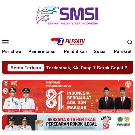
Loncat
ke
konten
Menu
Mobile
Peristiwa
Pemerintahan
Pendidikan
Sosial
Parekraf
ak, KAI Daop 7 Gerak Cepat Pulihkan Layanan
Berita Terbaru
PMR Wira