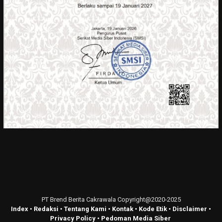
PT Brend Berita Cakrawala Copyright@2020-2025
Index
•
Redaksi
•
Tentang Kami
•
Kontak
•
Kode Etik
•
Disclaimer
•
Privacy Policy
•
Pedoman Media Siber