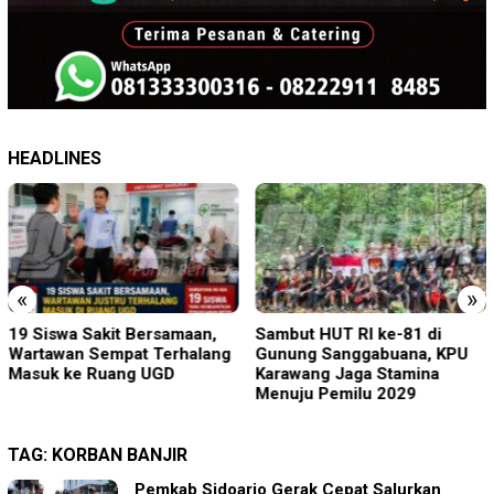
HEADLINES
«
»
19 Siswa Sakit Bersamaan,
Sambut HUT RI ke-81 di
Wartawan Sempat Terhalang
Gunung Sanggabuana, KPU
Masuk ke Ruang UGD
Karawang Jaga Stamina
Menuju Pemilu 2029
TAG:
KORBAN BANJIR
Pemkab Sidoarjo Gerak Cepat Salurkan