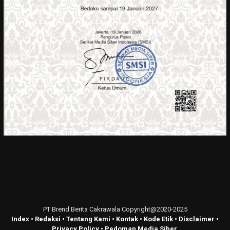
PT Brend Berita Cakrawala Copyright@2020-2025
Index
•
Redaksi
•
Tentang Kami
•
Kontak
•
Kode Etik
•
Disclaimer
•
Privacy Policy
•
Pedoman Media Siber