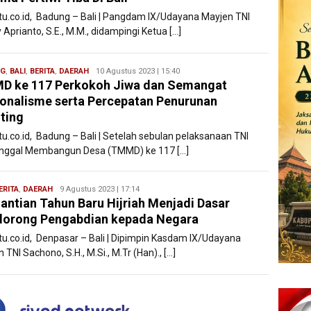
atu.co.id, Badung – Bali | Pangdam IX/Udayana Mayjen TNI
Aprianto, S.E., M.M., didampingi Ketua […]
NG
,
BALI
,
BERITA
,
DAERAH
Redaksi
10 Agustus 2023 | 15:40
D ke 117 Perkokoh Jiwa dan Semangat
Filesatu
onalisme serta Percepatan Penurunan
ting
tu.co.id, Badung – Bali | Setelah sebulan pelaksanaan TNI
ggal Membangun Desa (TMMD) ke 117 […]
ERITA
,
DAERAH
Redaksi
9 Agustus 2023 | 17:14
antian Tahun Baru Hijriah Menjadi Dasar
Filesatu
dorong Pengabdian kepada Negara
atu.co.id, Denpasar – Bali | Dipimpin Kasdam IX/Udayana
n TNI Sachono, S.H., M.Si., M.Tr (Han)., […]