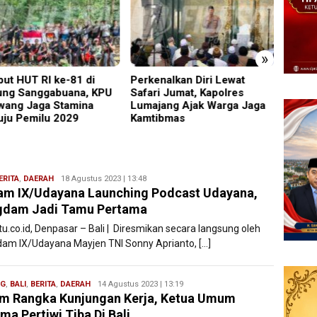
»
enalkan Diri Lewat
Pelapor Datangi Dua
Imigra
ri Jumat, Kapolres
Lembaga, Pemeriksaan
Satu 
jang Ajak Warga Jaga
Laporan Masih Berproses
Salahg
ibmas
ERITA
,
DAERAH
Redaksi
18 Agustus 2023 | 13:48
m IX/Udayana Launching Podcast Udayana,
Filesatu
gdam Jadi Tamu Pertama
tu.co.id, Denpasar – Bali | Diresmikan secara langsung oleh
am IX/Udayana Mayjen TNI Sonny Aprianto, […]
NG
,
BALI
,
BERITA
,
DAERAH
Redaksi
14 Agustus 2023 | 13:19
m Rangka Kunjungan Kerja, Ketua Umum
Filesatu
ma Pertiwi Tiba Di Bali