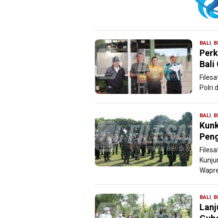
BALI
,
B
Perk
Bali
Filesa
Polri
BALI
,
B
Kunk
Pen
Files
Kunju
Wapre
BALI
,
B
Lanj