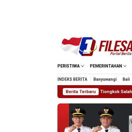
Loncat
ke
konten
PERISTIWA
PEMERINTAHAN
INDEKS BERITA
Banyuwangi
Bali
ogo Deportasi Satu WN Tiongkok Salahgunakan Ijin Tinggal
Berita Terbaru