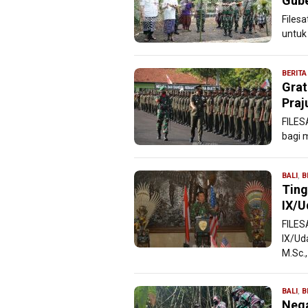
Gube
Files
untuk
BERITA
Grat
Praj
FILES
bagi 
BALI
,
B
Ting
IX/U
FILES
IX/Ud
M.Sc.,
BALI
,
B
Nega