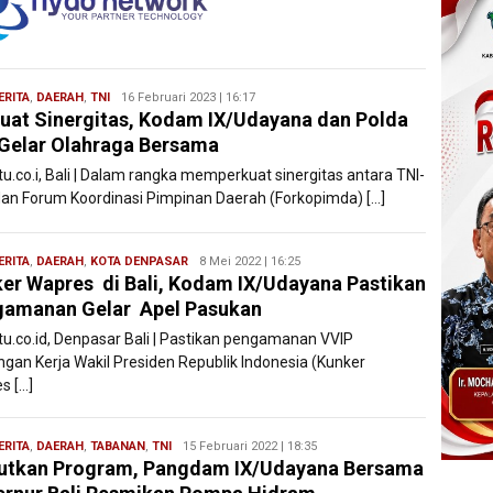
ERITA
,
DAERAH
,
TNI
Redaksi
16 Februari 2023 | 16:17
uat Sinergitas, Kodam IX/Udayana dan Polda
Filesatu
 Gelar Olahraga Bersama
tu.co.i, Bali | Dalam rangka memperkuat sinergitas antara TNI-
 dan Forum Koordinasi Pimpinan Daerah (Forkopimda) […]
ERITA
,
DAERAH
,
KOTA DENPASAR
Redaksi
8 Mei 2022 | 16:25
er Wapres di Bali, Kodam IX/Udayana Pastikan
Filesatu
gamanan Gelar Apel Pasukan
atu.co.id, Denpasar Bali | Pastikan pengamanan VVIP
ngan Kerja Wakil Presiden Republik Indonesia (Kunker
s […]
ERITA
,
DAERAH
,
TABANAN
,
TNI
Redaksi
15 Februari 2022 | 18:35
utkan Program, Pangdam IX/Udayana Bersama
Filesatu