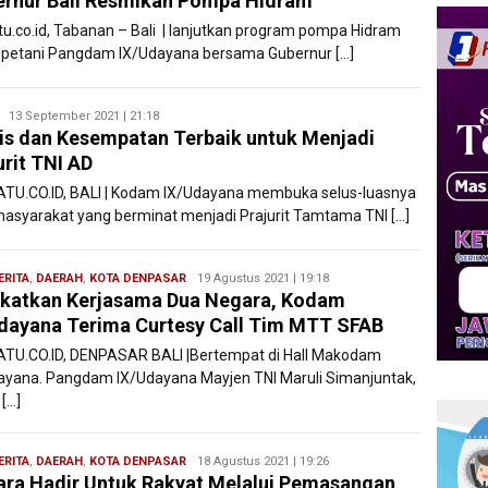
rnur Bali Resmikan Pompa Hidram
atu.co.id, Tabanan – Bali | lanjutkan program pompa Hidram
 petani Pangdam IX/Udayana bersama Gubernur […]
Redaksi
13 September 2021 | 21:18
is dan Kesempatan Terbaik untuk Menjadi
Filesatu
urit TNI AD
ATU.CO.ID, BALI | Kodam IX/Udayana membuka selus-luasnya
masyarakat yang berminat menjadi Prajurit Tamtama TNI […]
ERITA
,
DAERAH
,
KOTA DENPASAR
Redaksi
19 Agustus 2021 | 19:18
katkan Kerjasama Dua Negara, Kodam
Filesatu
dayana Terima Curtesy Call Tim MTT SFAB
ATU.CO.ID, DENPASAR BALI |Bertempat di Hall Makodam
ayana. Pangdam IX/Udayana Mayjen TNI Maruli Simanjuntak,
 […]
ERITA
,
DAERAH
,
KOTA DENPASAR
Redaksi
18 Agustus 2021 | 19:26
ra Hadir Untuk Rakyat Melalui Pemasangan
Filesatu