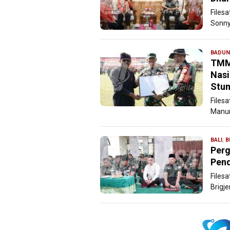
Files
Sonny 
BADU
TMM
Nasi
Stun
Filesa
Manun
BALI
,
B
Perg
Pen
Files
Brigje