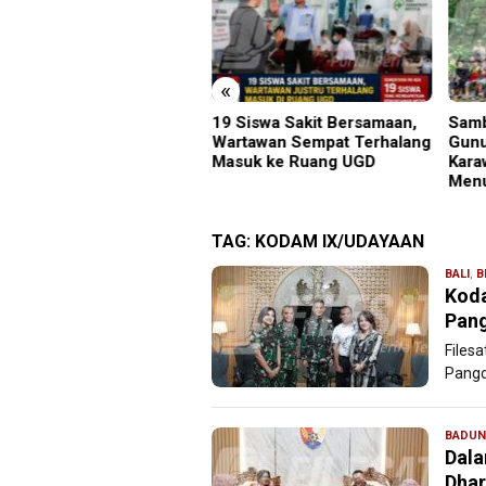
«
Siswa Sakit Bersamaan,
Sambut HUT RI ke-81 di
Perk
rtawan Sempat Terhalang
Gunung Sanggabuana, KPU
Safa
suk ke Ruang UGD
Karawang Jaga Stamina
Luma
Menuju Pemilu 2029
Kamt
TAG:
KODAM IX/UDAYAAN
BALI
,
B
Koda
Pan
Filesa
Pangd
BADU
Dala
Dhar