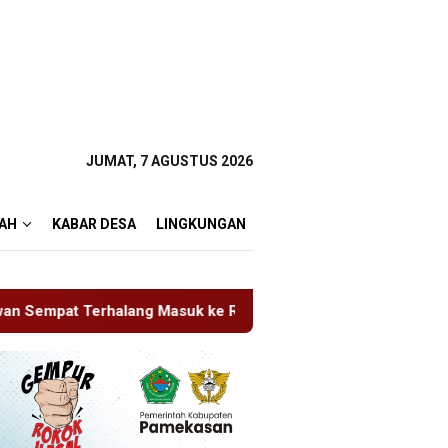
JUMAT, 7 AGUSTUS 2026
AH
KABAR DESA
LINGKUNGAN
asuk ke Ruang UGD
Sambut HUT RI ke-81 di Gunung Sa