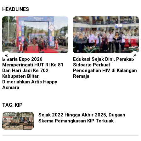
HEADLINES
«
»
Edukasi Sejak Dini, Pemkab
Pimrus Filesatu.co.id
Sidoarjo Perkuat
Supono, S.H. Menuju Tanah
Pencegahan HIV di Kalangan
Suci, Manajemen Pastikan
Remaja
Pelayanan Berita Tetap
Maksimal
TAG:
KIP
Sejak 2022 Hingga Akhir 2025, Dugaan
Skema Pemangkasan KIP Terkuak