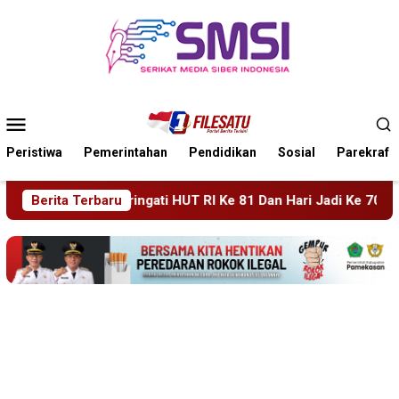
Loncat
ke
konten
Menu
Mobile
Peristiwa
Pemerintahan
Pendidikan
Sosial
Parekraf
 RI Ke 81 Dan Hari Jadi Ke 702 Kabupaten Blitar, Dimeriahkan
Berita Terbaru