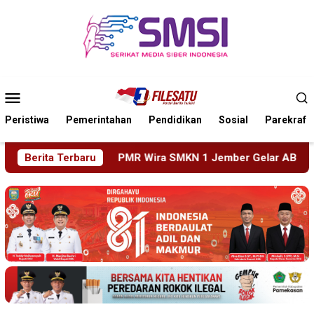
Loncat
ke
konten
Menu
Mobile
Peristiwa
Pemerintahan
Pendidikan
Sosial
Parekraf
 Wira SMKN 1 Jember Gelar ABHINAYA 2026, Ajang Bergengsi 
Berita Terbaru