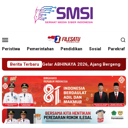
Loncat
ke
konten
Menu
Mobile
Peristiwa
Pemerintahan
Pendidikan
Sosial
Parekraf
HINAYA 2026, Ajang Bergengsi Cetak Relawan Muda Berpresta
Berita Terbaru