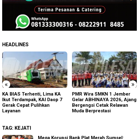
HEADLINES
«
»
PMR Wira SMKN 1 Jember
Imigrasi Ponorogo Deportasi
Gelar ABHINAYA 2026, Ajang
Satu WN Tiongkok
Bergengsi Cetak Relawan
Salahgunakan Ijin Tinggal
Muda Berprestasi
TAG:
KEJATI
Mega Korupsi Bank Plat Merah Sumsel: