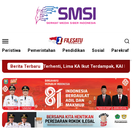
Loncat
ke
konten
Menu
Mobile
Peristiwa
Pemerintahan
Pendidikan
Sosial
Parekraf
 Lima KA Ikut Terdampak, KAI Daop 7 Gerak Cepat Pulihkan Lay
Berita Terbaru