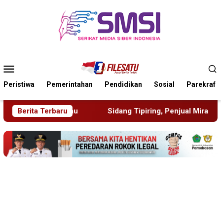
Loncat
ke
konten
Menu
Mobile
Peristiwa
Pemerintahan
Pendidikan
Sosial
Parekraf
Sidang Tipiring, Penjual Miras Hasil Razia Divonis Bersalah, S
Berita Terbaru