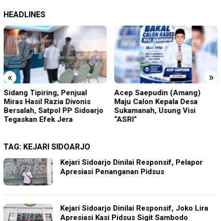
HEADLINES
«
»
Acep Saepudin (Amang)
Bocorkan Isi Mediasi Perkara
Maju Calon Kepala Desa
Togar Situmorang, Ini Sanksi
Sukamanah, Usung Visi
Tegas Yang Menjerat
“ASRI”
Advokat
TAG:
KEJARI SIDOARJO
Kejari Sidoarjo Dinilai Responsif, Pelapor
Apresiasi Penanganan Pidsus
Kejari Sidoarjo Dinilai Responsif, Joko Lira
Apresiasi Kasi Pidsus Sigit Sambodo