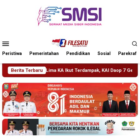
Loncat
ke
konten
Menu
Mobile
Peristiwa
Pemerintahan
Pendidikan
Sosial
Parekraf
 Ikut Terdampak, KAI Daop 7 Gerak Cepat Pulihkan Layanan
Berita Terbaru