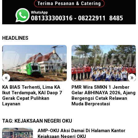
HEADLINES
«
»
PMR Wira SMKN 1 Jember
Imigrasi Ponorogo Deportasi
Gelar ABHINAYA 2026, Ajang
Satu WN Tiongkok
Bergengsi Cetak Relawan
Salahgunakan Ijin Tinggal
Muda Berprestasi
TAG:
KEJAKSAAN NEGERI OKU
AMP-OKU Aksi Damai Di Halaman Kantor
Kejaksaan Negeri OKU