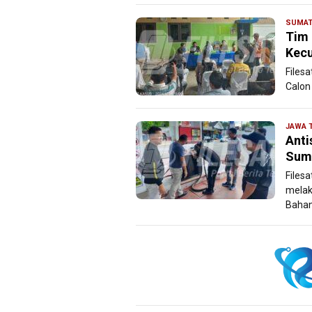
SUMAT
Tim 
Kecu
Files
Calon
JAWA 
Anti
Sume
Files
melak
Bahan