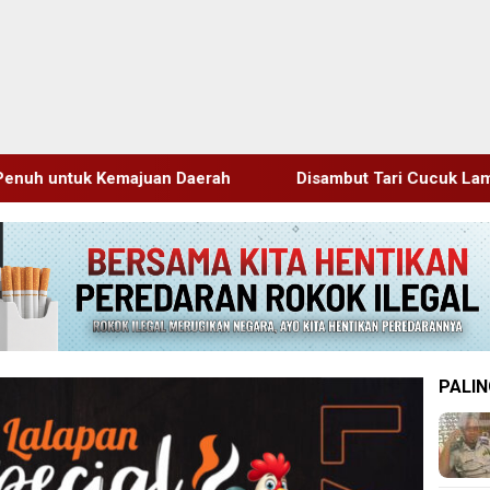
ah
Disambut Tari Cucuk Lampah, Delegasi JRCS Jepang
PALIN