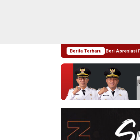
an, Wabup Magetan Beri Apresiasi Penuh untuk Kemajuan Daer
Berita Terbaru