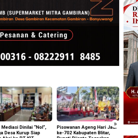
»
wanan Ageng Hari Jadi
Terbukti Langgar UU Merek,
‎UNES
02 Kabupaten Blitar,
Chalas Kromoto Dieksekusi
2026 