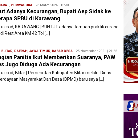
BARAT
,
PURWASUKA
Ryan
28 Maret 2024 | 15:30
ut Adanya Kecurangan, Bupati Aep Sidak ke
Karawang
rapa SPBU di Karawang
atu.co.id, KARAWANG | BUNTUT adanya temuan praktik curang
di Rest Area KM 42 Tol […]
,
BLITAR
,
DAERAH
,
JAWA TIMUR
,
KABAR DESA
Redaksi
25 November 2021 | 21:55
gian Panitia Ikut Memberikan Suaranya, PAW
Filesatu
s Jugo Diduga Ada Kecurangan
tu.co.id, Blitar | Pemerintah Kabupaten Blitar melalui Dinas
rdayaan Masyarakat Dan Desa (DPMD) baru saya […]