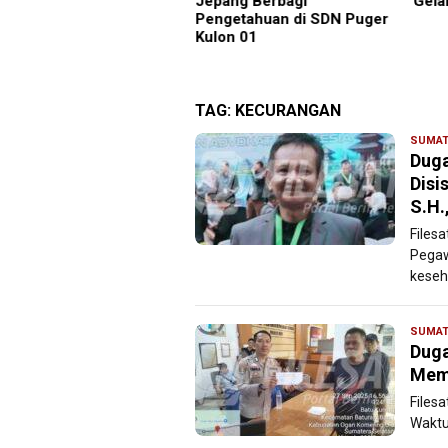
pang Berbagi
Gelar Aksi ke PT KIT
Bupa
ngetahuan di SDN Puger
Pemb
on 01
Dan 
Beri
TAG:
KECURANGAN
SUMAT
Duga
Disi
S.H.
Files
Pegaw
keseh
SUMAT
Duga
Mema
Files
Waktu