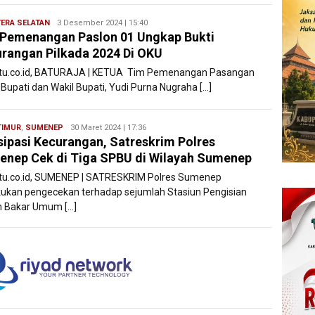
ERA SELATAN
Ryan
3 Desember 2024 | 15:40
Pemenangan Paslon 01 Ungkap Bukti
Karawang
rangan Pilkada 2024 Di OKU
atu.co.id, BATURAJA | KETUA Tim Pemenangan Pasangan
 Bupati dan Wakil Bupati, Yudi Purna Nugraha […]
TIMUR
,
SUMENEP
Ryan
30 Maret 2024 | 17:36
sipasi Kecurangan, Satreskrim Polres
Karawang
nep Cek di Tiga SPBU di Wilayah Sumenep
atu.co.id, SUMENEP | SATRESKRIM Polres Sumenep
ukan pengecekan terhadap sejumlah Stasiun Pengisian
 Bakar Umum […]