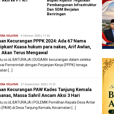
ti Rijanto Tegaskan
Kejari Jaktim
Mageta
angunan Infrastruktur
Penuh
SDM Berjalan
Daera
ringan
ERA SELATAN
Ryan
4 Oktober 2025 | 17:32
an Kecurangan PPPK 2024: Ada 67 Nama
Karawang
sipkan! Kuasa hukum para nakes, Arif Awlan,
, Akan Terus Mengawal
atu.co.id, BATURAJA | DUGAAN kecurangan dalam seleksi
ai Pemerintah dengan Perjanjian Kerja (PPPK) tenaga
atan […]
ERA SELATAN
Ryan
27 September 2025 | 21:01
an Kecurangan PAW Kades Tanjung Kemala
Karawang
nas, Massa Sahril Ancam Aksi 3 Hari
atu.co.id, BATURAJA | POLEMIK Pemilihan Kepala Desa Antar
 (PAW) di Desa Tanjung Kemala, Kecamatan […]