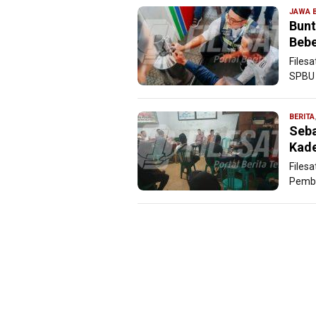
JAWA 
Bunt
Bebe
Files
SPBU 
BERITA
Seba
Kade
Filesa
Pembe