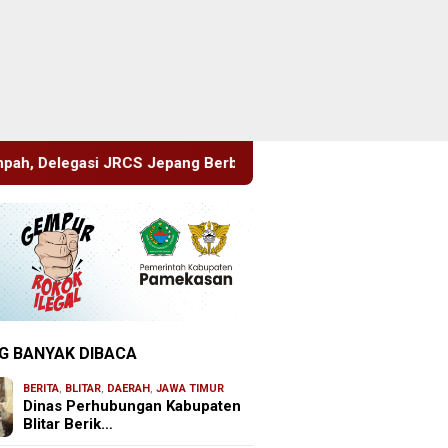
 Berbagi Pengetahuan di SDN Puger Kulon 01
Hasil Med
G BANYAK DIBACA
BERITA
,
BLITAR
,
DAERAH
,
JAWA TIMUR
Dinas Perhubungan Kabupaten
Blitar Berik…