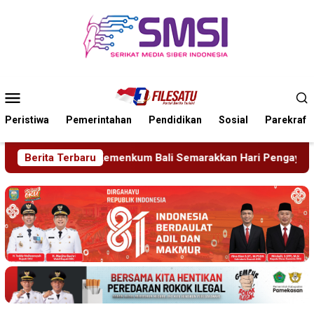
Loncat
ke
konten
Menu
Mobile
Peristiwa
Pemerintahan
Pendidikan
Sosial
Parekraf
m Bali Semarakkan Hari Pengayoman ke-81
Berita Terbaru
Tragedi Pro