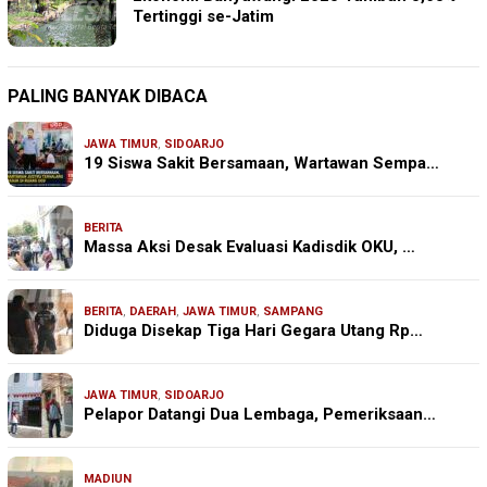
Tertinggi se-Jatim
PALING BANYAK DIBACA
JAWA TIMUR
,
SIDOARJO
19 Siswa Sakit Bersamaan, Wartawan Sempa…
BERITA
Massa Aksi Desak Evaluasi Kadisdik OKU, …
BERITA
,
DAERAH
,
JAWA TIMUR
,
SAMPANG
Diduga Disekap Tiga Hari Gegara Utang Rp…
JAWA TIMUR
,
SIDOARJO
Pelapor Datangi Dua Lembaga, Pemeriksaan…
MADIUN