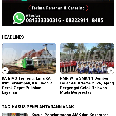
HEADLINES
«
»
PMR Wira SMKN 1 Jember
Imigrasi Ponorogo Deportasi
Gelar ABHINAYA 2026, Ajang
Satu WN Tiongkok
Bergengsi Cetak Relawan
Salahgunakan Ijin Tinggal
Muda Berprestasi
TAG:
KASUS PENELANTARANN ANAK
Kasus Penelantarann AMK dan Kekerasan