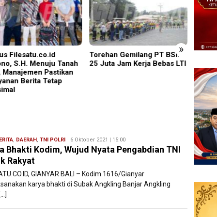
»
han Gemilang PT BSI:
Rudenim Pusat Tanjung
Blitar
uta Jam Kerja Bebas LTI
Pinang Deportasi 25 Warga
Mempe
Negara Vietnam
Dan Ha
Kabupa
Dimer
Asmar
ERITA
,
DAERAH
,
TNI POLRI
Redaksi
6 Oktober 2021 | 15:00
a Bhakti Kodim, Wujud Nyata Pengabdian TNI
Filesatu
k Rakyat
ATU.CO.ID, GIANYAR BALI – Kodim 1616/Gianyar
sanakan karya bhakti di Subak Angkling Banjar Angkling
[…]