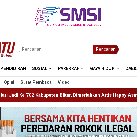
Pencarian
PENDIDIKAN
SOSIAL
PAREKRAF
GAYA HIDUP
DAER
Opini
Surat Pembaca
Video
en Blitar, Dimeriahkan Artis Happy Asmara
Edukasi Sej