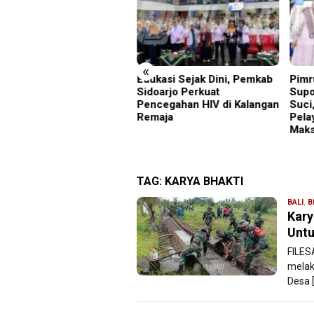
«
kasi Sejak Dini, Pemkab
Pimrus Filesatu.co.id
Tore
oarjo Perkuat
Supono, S.H. Menuju Tanah
25 J
cegahan HIV di Kalangan
Suci, Manajemen Pastikan
maja
Pelayanan Berita Tetap
Maksimal
TAG:
KARYA BHAKTI
BALI
,
B
Kary
Untu
FILES
melak
Desa 