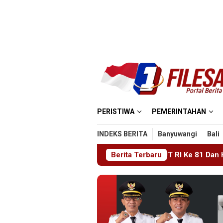
Loncat
ke
konten
PERISTIWA
PEMERINTAHAN
INDEKS BERITA
Banyuwangi
Bali
o 2026 Memperingati HUT RI Ke 81 Dan Hari Jadi Ke 702 Kabupat
Berita Terbaru