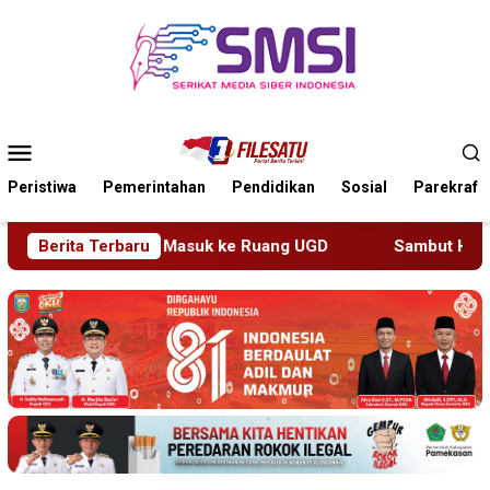
Loncat
ke
konten
Menu
Mobile
Peristiwa
Pemerintahan
Pendidikan
Sosial
Parekraf
 ke Ruang UGD
Berita Terbaru
Sambut HUT RI ke-81 di Gunung Sangga