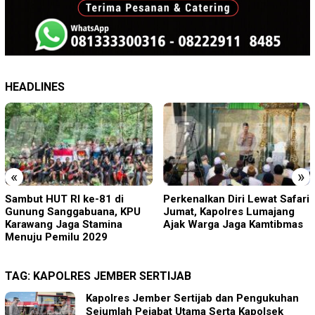
HEADLINES
«
»
Perkenalkan Diri Lewat Safari
PMR Wira SMKN 1 Jember
Jumat, Kapolres Lumajang
Gelar ABHINAYA 2026, Ajang
Ajak Warga Jaga Kamtibmas
Bergengsi Cetak Relawan
Muda Berprestasi
TAG:
KAPOLRES JEMBER SERTIJAB
Kapolres Jember Sertijab dan Pengukuhan
Sejumlah Pejabat Utama Serta Kapolsek