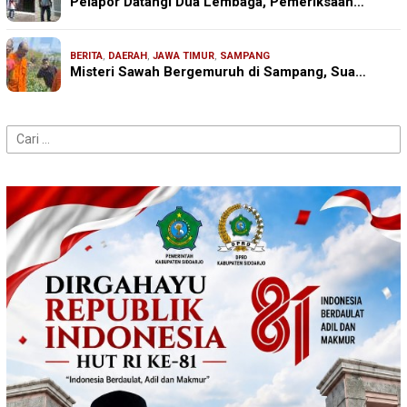
Pelapor Datangi Dua Lembaga, Pemeriksaan…
BERITA
,
DAERAH
,
JAWA TIMUR
,
SAMPANG
Misteri Sawah Bergemuruh di Sampang, Sua…
Cari
untuk: