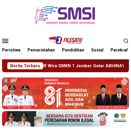
Loncat
ke
konten
Menu
Mobile
Peristiwa
Pemerintahan
Pendidikan
Sosial
Parekraf
 1 Jember Gelar ABHINAYA 2026, Ajang Bergengsi Cetak Rel
Berita Terbaru