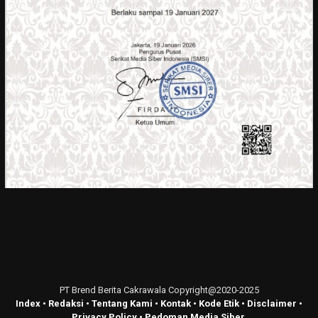
PT Brend Berita Cakrawala Copyright@2020-2025
Index
•
Redaksi
•
Tentang Kami
•
Kontak
•
Kode Etik
•
Disclaimer
•
Privacy Policy
•
Pedoman Media Siber