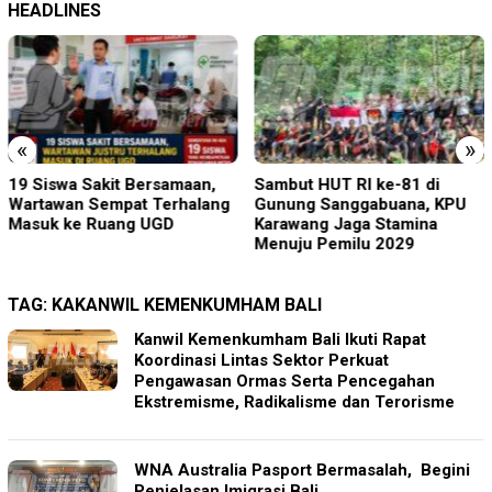
HEADLINES
«
»
Sambut HUT RI ke-81 di
Perkenalkan Diri Lewat Safari
Gunung Sanggabuana, KPU
Jumat, Kapolres Lumajang
Karawang Jaga Stamina
Ajak Warga Jaga Kamtibmas
Menuju Pemilu 2029
TAG:
KAKANWIL KEMENKUMHAM BALI
Kanwil Kemenkumham Bali Ikuti Rapat
Koordinasi Lintas Sektor Perkuat
Pengawasan Ormas Serta Pencegahan
Ekstremisme, Radikalisme dan Terorisme
WNA Australia Pasport Bermasalah, Begini
Penjelasan Imigrasi Bali