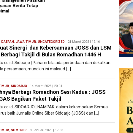
, Manajemen Pastikan
Negar
yanan Berita Tetap
imal
,
DAERAH
,
JAWA TIMUR
,
UNCATEGORIZED
Redaksi
21 Maret 2025 | 19:16
uat Sinergi dan Kebersamaan JOSS dan LSM
Filesatu
Berbagi Takjil di Bulan Romadhan 1446 H
tu.co.id, Sidoarjo | Pahami bila ada perbedaan dan dekatkan
ada persamaan, mungkin ini maksud […]
TIMUR
,
SIDOARJO
Ryan
14 Maret 2025 | 20:04
hnya Berbagi Romadhon Sesi Kedua : JOSS
Karawang
GAS Bagikan Paket Takjil
atu.co.id, SIDOARJO | NAMPAK dalam kekompakan Semua
us baik Jurnalis Online Siber Sidoarjo (JOSS) dan […]
TIMUR
,
SUMENEP
Ryan
8 Januari 2025 | 17:33