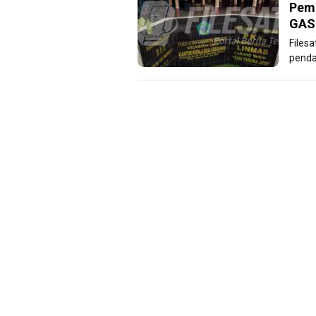
Pemd
GAS 
Files
penda