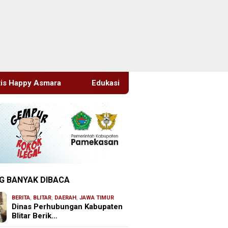
Edukasi Sejak Dini, Pemkab Sidoarjo Perkuat Pencegahan HIV
G BANYAK DIBACA
BERITA
,
BLITAR
,
DAERAH
,
JAWA TIMUR
Dinas Perhubungan Kabupaten
Blitar Berik…