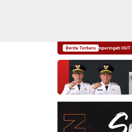
Blitaria Expo 2026 Memperingati HUT RI Ke 81 Dan Hari Jadi K
Berita Terbaru