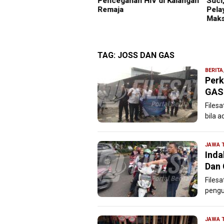
 Hari Jadi Ke 702
Pencegahan HIV di Kalangan
Suci
upaten Blitar,
Remaja
Pela
eriahkan Artis Happy
Maks
mara
TAG:
JOSS DAN GAS
BERITA
Perk
GAS 
Filesa
bila 
JAWA 
Inda
Dan 
Files
pengur
JAWA 