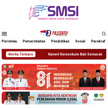
Loncat
ke
konten
Menu
Mobile
Peristiwa
Pemerintahan
Pendidikan
Sosial
Parekraf
Kanwil Kemenkum Bali Semarakkan Hari Pengayoman ke-81
Berita Terbaru