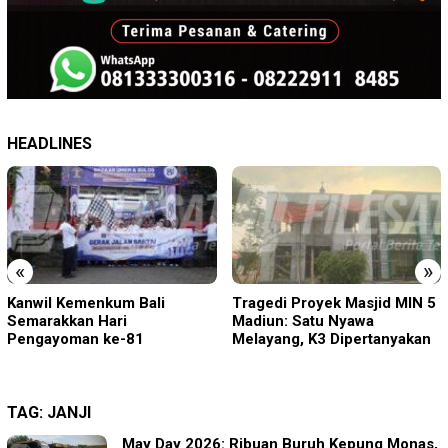
HEADLINES
«
»
Tragedi Proyek Masjid MIN 5
KA BIAS Terhenti, Lima KA
Madiun: Satu Nyawa
Ikut Terdampak, KAI Daop 7
Melayang, K3 Dipertanyakan
Gerak Cepat Pulihkan
Layanan
TAG:
JANJI
May Day 2026: Ribuan Buruh Kepung Monas,