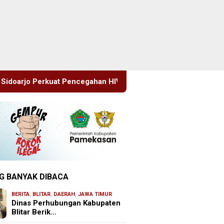
gahan HIV di Kalangan Remaja
Pimrus Filesatu.co.id S
G BANYAK DIBACA
BERITA
,
BLITAR
,
DAERAH
,
JAWA TIMUR
Dinas Perhubungan Kabupaten
Blitar Berik…