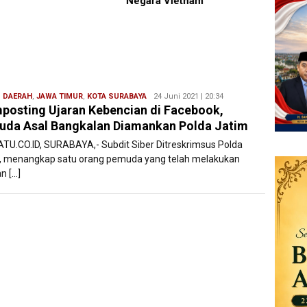
Negara Vietnam
Dan Ha
Kabupa
Dimer
Asmar
,
DAERAH
,
JAWA TIMUR
,
KOTA SURABAYA
Redaksi
24 Juni 2021 | 20:34
osting Ujaran Kebencian di Facebook,
Filesatu
da Asal Bangkalan Diamankan Polda Jatim
ATU.CO.ID, SURABAYA,- Subdit Siber Ditreskrimsus Polda
, menangkap satu orang pemuda yang telah melakukan
n […]