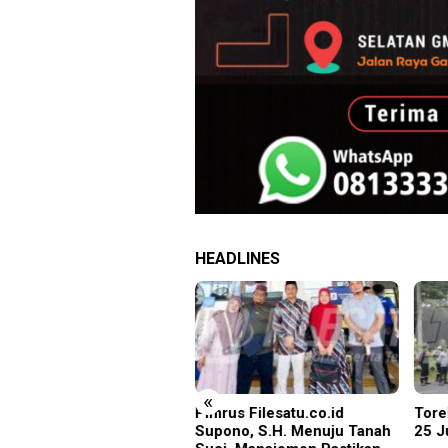
HEADLINES
«
kasi Sejak Dini, Pemkab
Pimrus Filesatu.co.id
Tore
oarjo Perkuat
Supono, S.H. Menuju Tanah
25 J