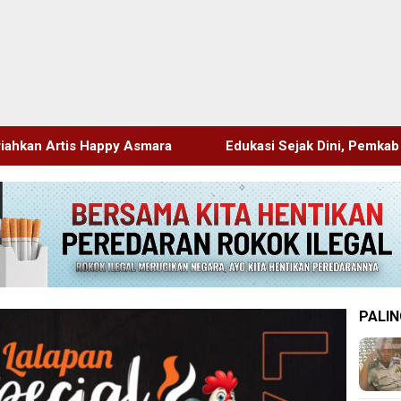
ara
Edukasi Sejak Dini, Pemkab Sidoarjo Perkuat Pence
PALIN