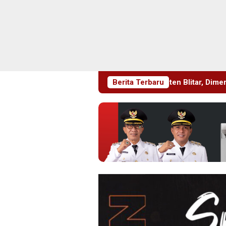
ari Jadi Ke 702 Kabupaten Blitar, Dimeriahkan Artis Happy Asm
Berita Terbaru