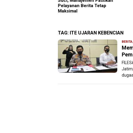
cegahan HIV di Kalangan
Suci, Manajemen Pastikan
maja
Pelayanan Berita Tetap
Maksimal
TAG:
ITE UJARAN KEBENCIAN
BERITA
Memp
Pemu
FILES
Jatim
dugaa