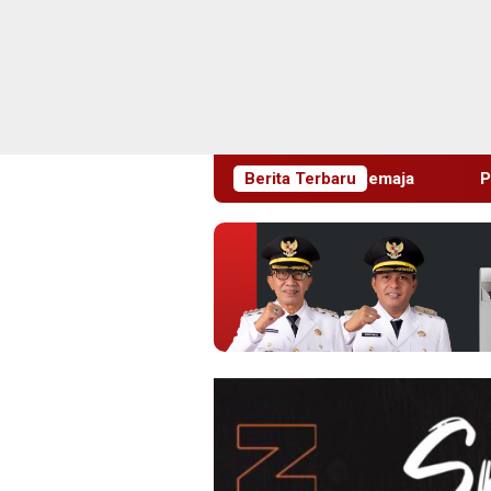
gahan HIV di Kalangan Remaja
Berita Terbaru
Pimrus Filesatu.co.id Su