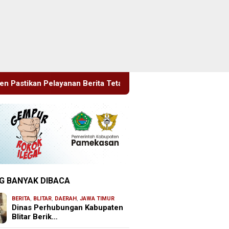
erita Tetap Maksimal
Rudenim Pusat Tanjung Pinang De
G BANYAK DIBACA
BERITA
,
BLITAR
,
DAERAH
,
JAWA TIMUR
Dinas Perhubungan Kabupaten
Blitar Berik…