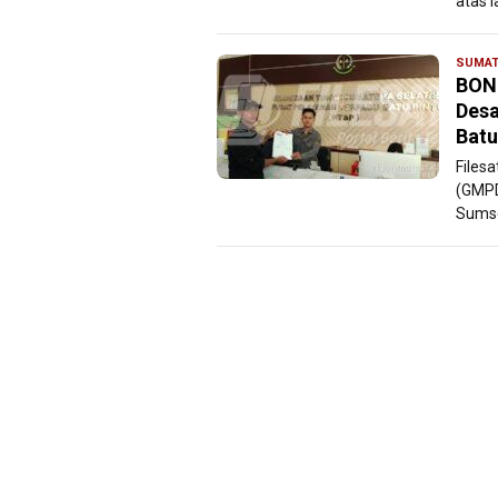
atas l
SUMAT
BON
Desa
Batu
Files
(GMPD
Sumse