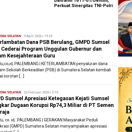
Danramil 1611-01/Dentim,
Pence
Perkuat Sinergitas TNI-Polri
Remaj
ERA SELATAN
Ryan
9 April 2026 | 19:53
rlambatan Dana PSB Berulang, GMPD Sumsel
Karawang
i Cederai Program Unggulan Gubernur dan
m Kesejahteraan Guru
atu,co,id, PALEMBANG | KETERLAMBATAN penyaluran dana
am Sekolah Berkeadilan (PSB) di Sumatera Selatan kembali
i sorotan […]
ERA SELATAN
Ryan
22 Februari 2026 | 3:10
 Sumsel Apresiasi Ketegasan Kejati Sumsel
Karawang
kar Dugaan Korupsi Rp74,3 Miliar di PT Semen
raja
atu, co. id, PALEMBANG | GERAKAN Masyarakat Peduli
rasi (GMPD) Sumatera Selatan menyampaikan apresiasi