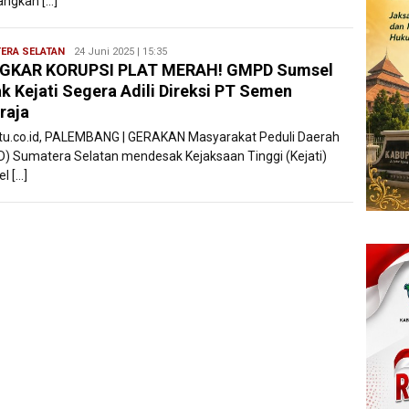
angkah […]
ERA SELATAN
Ryan
24 Juni 2025 | 15:35
GKAR KORUPSI PLAT MERAH! GMPD Sumsel
Karawang
k Kejati Segera Adili Direksi PT Semen
raja
atu.co.id, PALEMBANG | GERAKAN Masyarakat Peduli Daerah
) Sumatera Selatan mendesak Kejaksaan Tinggi (Kejati)
l […]