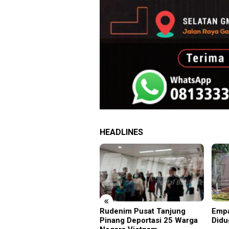
HEADLINES
«
rus Filesatu.co.id
Rudenim Pusat Tanjung
Empa
pono, S.H. Menuju Tanah
Pinang Deportasi 25 Warga
Didu