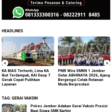
HEADLINES
«
»
PMR Wira SMKN 1 Jember
Imigrasi Ponorogo Deportasi
Gelar ABHINAYA 2026, Ajang
Satu WN Tiongkok
Bergengsi Cetak Relawan
Salahgunakan Ijin Tinggal
Muda Berprestasi
TAG:
GERAI VAKSIN
Polres Jember Adakan Gerai Vaksin Presisi
Bagi Siswa SMK Kartini