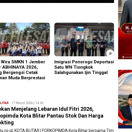
»
Wira SMKN 1 Jember
Imigrasi Ponorogo Deportasi
19 Sis
r ABHINAYA 2026,
Satu WN Tiongkok
Warta
g Bergengsi Cetak
Salahgunakan Ijin Tinggal
Masuk
wan Muda Berprestasi
LITAR
Ryan
17 Maret 2026 | 14:26
kan Menjelang Lebaran Idul Fitri 2026,
Karawang
opimda Kota Blitar Pantau Stok Dan Harga
kting
atu.co.id, KOTA BLITAR | FORKOPIMDA Kota Blitar bersama Tim