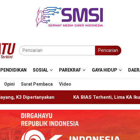
Pencarian
PENDIDIKAN
SOSIAL
PAREKRAF
GAYA HIDUP
DAER
Opini
Surat Pembaca
Video
KA BIAS Terhenti, Lima KA Ikut Terdampak, KAI Daop 7 Ge