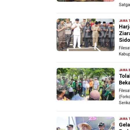
Satga
JAWA 
Harj
Ziar
Sido
Files
Kabup
JAWA 
Tola
Beka
Files
(Fork
Serika
JAWA 
Gela