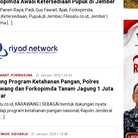
opimda Awasi Ketersediaan Pupuk di Jember
 Panen Raya, Padi, Gus Fawait, Ajak, Forkopimda,
,Ketersediaan, Pupuk,di Jember, Filesatu.co.id, Jember |
ma […]
BARAT
,
PURWASUKA
Ryan
22 Januari 2025 | 22:42
ng Program Ketahanan Pangan, Polres
Karawang
wang dan Forkopimda Tanam Jagung 1 Juta
ar
atu.co.id, KARAWANG | SEBAGAI bentuk dukungan nyata
dap program ketahanan pangan nasional, Kapolri Jenderal
[…]
TIMUR
,
SIDOARJO
Ryan
21 Januari 2025 | 19:38