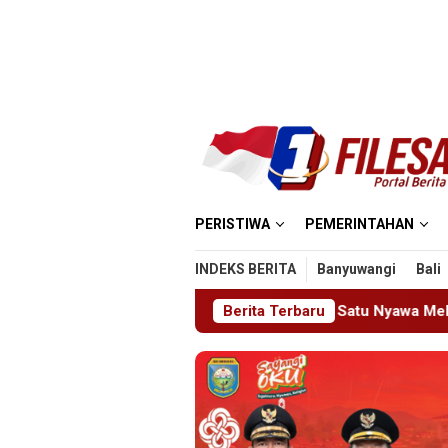
Loncat
ke
konten
PERISTIWA
PEMERINTAHAN
INDEKS BERITA
Banyuwangi
Bali
sjid MIN 5 Madiun: Satu Nyawa Melayang, K3 Dipertanyakan
Berita Terbaru