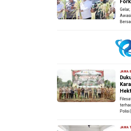
Fork
Gelar,
Awasi
Bersa
JAWA 
Duku
Kara
Hekt
Files
terha
Polisi 
JAWA 