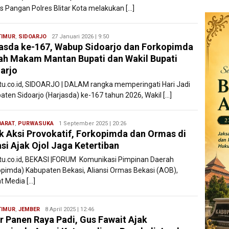
s Pangan Polres Blitar Kota melakukan […]
TIMUR
,
SIDOARJO
Ryan
27 Januari 2026 | 9:50
asda ke-167, Wabup Sidoarjo dan Forkopimda
Karawang
ah Makam Mantan Bupati dan Wakil Bupati
arjo
atu.co.id, SIDOARJO | DALAM rangka memperingati Hari Jadi
aten Sidoarjo (Harjasda) ke-167 tahun 2026, Wakil […]
BARAT
,
PURWASUKA
Ryan
1 September 2025 | 20:26
k Aksi Provokatif, Forkopimda dan Ormas di
Karawang
si Ajak Ojol Jaga Ketertiban
atu.co.id, BEKASI |FORUM Komunikasi Pimpinan Daerah
opimda) Kabupaten Bekasi, Aliansi Ormas Bekasi (AOB),
t Media […]
TIMUR
,
JEMBER
Ryan
8 April 2025 | 12:46
r Panen Raya Padi, Gus Fawait Ajak
Karawang