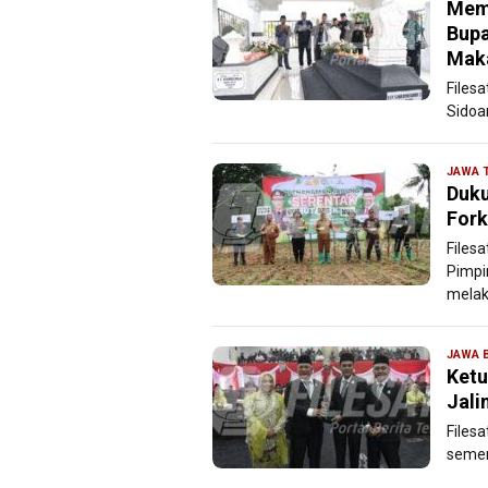
Memp
Bupa
Maka
Files
Sidoar
JAWA 
Duku
For
Files
Pimpi
melak
JAWA 
Ketu
Jali
Files
semen