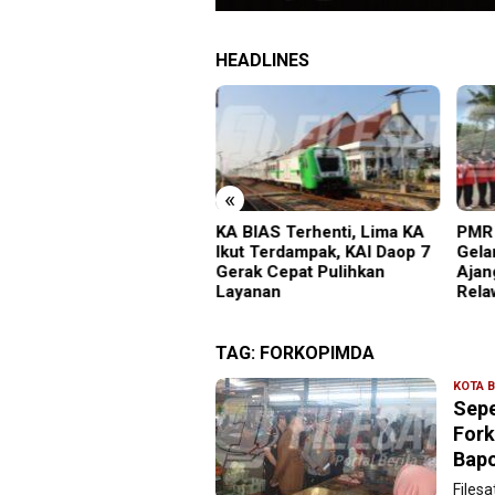
HEADLINES
«
gedi Proyek Masjid MIN
KA BIAS Terhenti, Lima KA
PMR 
adiun: Satu Nyawa
Ikut Terdampak, KAI Daop 7
Gela
ayang, K3 Dipertanyakan
Gerak Cepat Pulihkan
Ajan
Layanan
Rela
TAG:
FORKOPIMDA
KOTA B
Sepe
Fork
Bapo
Files