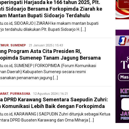
eringati Harjasda ke 166 tahun 2025, Plt.
Karawang
ti Sidoarjo Bersama Forkopimda Ziarah ke
m Mantan Bupati Sidoarjo Terdahulu
atu.co.id, SIDOARJO | ZIARAH ke makam mantan bupati
jo terdahulu dilakukan Plt. Bupati Sidoarjo H. […]
TIMUR
,
SUMENEP
Ryan
21 Januari 2025 | 15:43
ng Program Asta Cita Presiden RI,
Karawang
kopimda Sumenep Tanam Jagung Bersama
atu.co.id, SUMENEP | FORKOPIMDA (Forum Komunikasi
nan Daerah) Kabupaten Sumenep secara resmi
sanakan penanaman jagung […]
BARAT
,
PURWASUKA
Ryan
12 Agustus 2024 | 16:21
a DPRD Karawang Sementara Saepudin Zuhri:
Karawang
n Komunikasi Lebih Baik dengan Forkopimda
atu.co.id, KARAWANG | SAEPUDIN Zuhri ditunjuk sebagai Ketua
tara DPRD Buoaten Karawang dan Oma Miharja […]