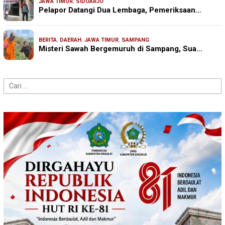
JAWA TIMUR
,
SIDOARJO
Pelapor Datangi Dua Lembaga, Pemeriksaan…
BERITA
,
DAERAH
,
JAWA TIMUR
,
SAMPANG
Misteri Sawah Bergemuruh di Sampang, Sua…
Cari
untuk: