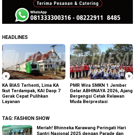
HEADLINES
«
»
PMR Wira SMKN 1 Jember
Imigrasi Ponorogo Deportasi
Gelar ABHINAYA 2026, Ajang
Satu WN Tiongkok
Bergengsi Cetak Relawan
Salahgunakan Ijin Tinggal
Muda Berprestasi
TAG:
FASHION SHOW
Meriah! Bhinneka Karawang Peringati Hari
Santri Nasional 2025 dengan Parade dan