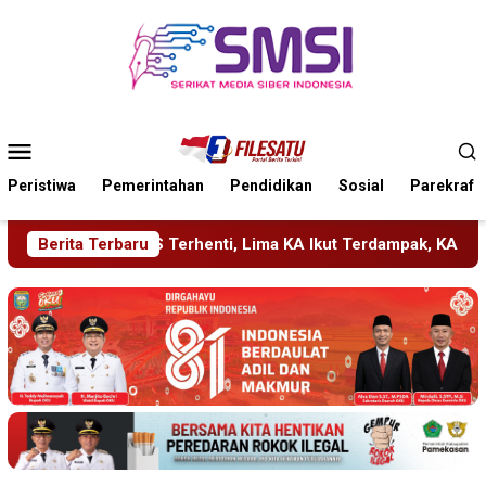
Loncat
ke
konten
Menu
Mobile
Peristiwa
Pemerintahan
Pendidikan
Sosial
Parekraf
ti, Lima KA Ikut Terdampak, KAI Daop 7 Gerak Cepat Pulihkan 
Berita Terbaru