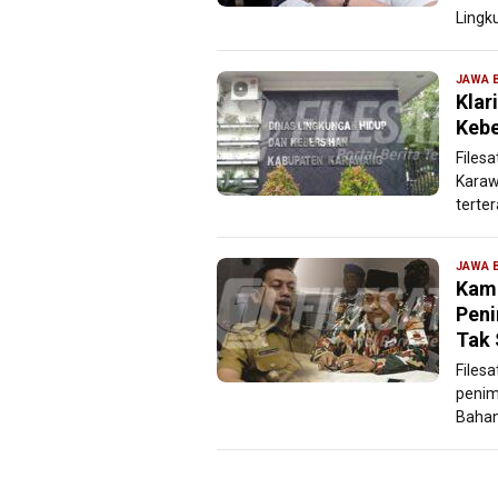
Lingk
JAWA 
Klar
Kebe
Files
Karaw
terter
JAWA 
Kama
Pen
Tak
Files
penim
Bahan