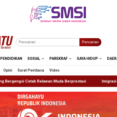
Pencarian
PENDIDIKAN
SOSIAL
PAREKRAF
GAYA HIDUP
DAER
Opini
Surat Pembaca
Video
 Muda Berprestasi
Imigrasi Ponorogo Deportasi Satu 