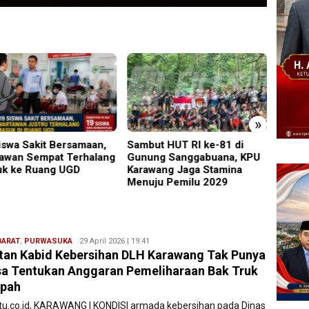
»
iswa Sakit Bersamaan,
Sambut HUT RI ke-81 di
Perken
awan Sempat Terhalang
Gunung Sanggabuana, KPU
Safari
k ke Ruang UGD
Karawang Jaga Stamina
Lumaj
Menuju Pemilu 2029
Kamti
BARAT
,
PURWASUKA
Ryan
29 April 2026 | 19:41
an Kabid Kebersihan DLH Karawang Tak Punya
Karawang
a Tentukan Anggaran Pemeliharaan Bak Truk
pah
atu.co.id, KARAWANG | KONDISI armada kebersihan pada Dinas