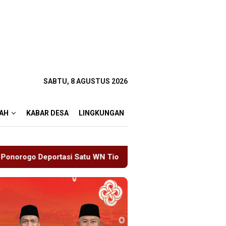
SABTU, 8 AGUSTUS 2026
AH
KABAR DESA
LINGKUNGAN
WN Tiongkok Salahgunakan Ijin Tinggal
19 Siswa Sakit