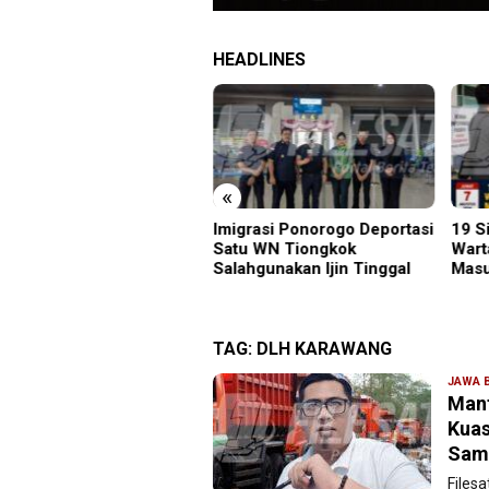
HEADLINES
«
R Wira SMKN 1 Jember
Imigrasi Ponorogo Deportasi
19 S
lar ABHINAYA 2026,
Satu WN Tiongkok
Wart
ng Bergengsi Cetak
Salahgunakan Ijin Tinggal
Masu
lawan Muda Berprestasi
TAG:
DLH KARAWANG
JAWA 
Mant
Kuas
Sam
Files