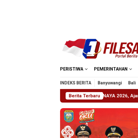
Loncat
ke
konten
PERISTIWA
PEMERINTAHAN
INDEKS BERITA
Banyuwangi
Bali
Jember Gelar ABHINAYA 2026, Ajang Bergengsi Cetak Relawan
Berita Terbaru