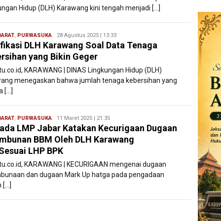
ungan Hidup (DLH) Karawang kini tengah menjadi […]
BARAT
,
PURWASUKA
Ryan
28 Agustus 2025 | 13:33
ifikasi DLH Karawang Soal Data Tenaga
Karawang
rsihan yang Bikin Geger
atu.co.id, KARAWANG | DINAS Lingkungan Hidup (DLH)
ang menegaskan bahwa jumlah tenaga kebersihan yang
a […]
BARAT
,
PURWASUKA
Ryan
11 Maret 2025 | 21:35
da LMP Jabar Katakan Kecurigaan Dugaan
Karawang
imbunan BBM Oleh DLH Karawang
 Sesuai LHP BPK
atu.co.id, KARAWANG | KECURIGAAN mengenai dugaan
bunaan dan dugaan Mark Up hatga pada pengadaan
 […]