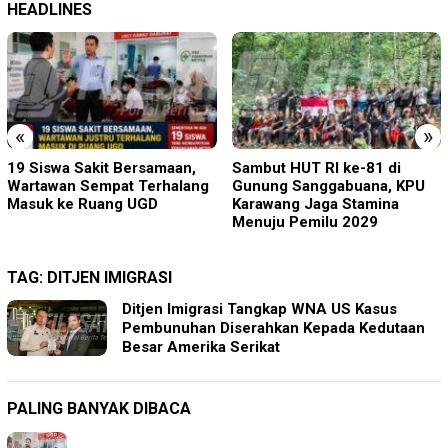
HEADLINES
«
»
Sambut HUT RI ke-81 di
Perkenalkan Diri Lewat Safari
Gunung Sanggabuana, KPU
Jumat, Kapolres Lumajang
Karawang Jaga Stamina
Ajak Warga Jaga Kamtibmas
Menuju Pemilu 2029
TAG:
DITJEN IMIGRASI
Ditjen Imigrasi Tangkap WNA US Kasus
Pembunuhan Diserahkan Kepada Kedutaan
Besar Amerika Serikat
PALING BANYAK DIBACA