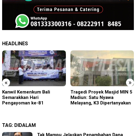
HEADLINES
«
»
Tragedi Proyek Masjid MIN 5
KA BIAS Terhenti, Lima KA
Madiun: Satu Nyawa
Ikut Terdampak, KAI Daop 7
Melayang, K3 Dipertanyakan
Gerak Cepat Pulihkan
Layanan
TAG:
DIDALAM
Tak Mampu Jelaskan Penambahan Dana