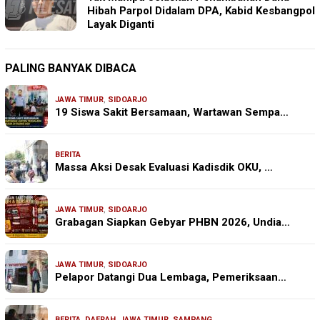
Hibah Parpol Didalam DPA, Kabid Kesbangpol
Layak Diganti
PALING BANYAK DIBACA
JAWA TIMUR
,
SIDOARJO
19 Siswa Sakit Bersamaan, Wartawan Sempa…
BERITA
Massa Aksi Desak Evaluasi Kadisdik OKU, …
JAWA TIMUR
,
SIDOARJO
Grabagan Siapkan Gebyar PHBN 2026, Undia…
JAWA TIMUR
,
SIDOARJO
Pelapor Datangi Dua Lembaga, Pemeriksaan…
BERITA
,
DAERAH
,
JAWA TIMUR
,
SAMPANG