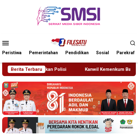
Loncat
ke
konten
Menu
Mobile
Peristiwa
Pemerintahan
Pendidikan
Sosial
Parekraf
isi
Berita Terbaru
Kanwil Kemenkum Bali Semarakkan Hari Pengayom