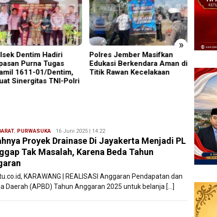
»
es Jember Masifkan
‎UNESA Gelar ICAPSTURE
Ruden
asi Berkendara Aman di
2026 di Sarangan, Wabup
Pinan
k Rawan Kecelakaan
Magetan Beri Apresiasi
Negar
Penuh untuk Kemajuan
Daerah
BARAT
,
PURWASUKA
Ryan
16 Juni 2025 | 14:22
hnya Proyek Drainase Di Jayakerta Menjadi PL
Karawang
ggap Tak Masalah, Karena Beda Tahun
garan
atu.co.id, KARAWANG | REALISASI Anggaran Pendapatan dan
ja Daerah (APBD) Tahun Anggaran 2025 untuk belanja […]