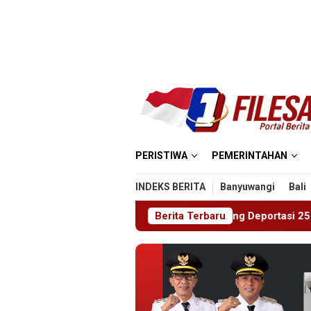
Loncat
ke
konten
PERISTIWA
PEMERINTAHAN
INDEKS BERITA
Banyuwangi
Bali
nim Pusat Tanjung Pinang Deportasi 25 Warga Negara Vietnam
Berita Terbaru