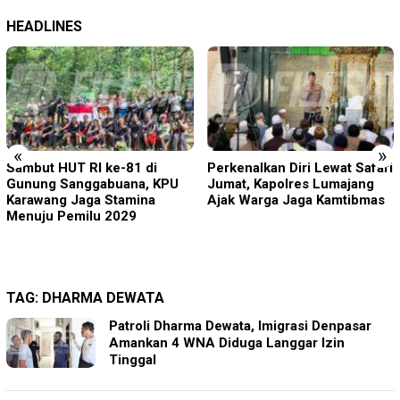
HEADLINES
«
»
Perkenalkan Diri Lewat Safari
Pelapor Datangi Dua
Jumat, Kapolres Lumajang
Lembaga, Pemeriksaan
Ajak Warga Jaga Kamtibmas
Laporan Masih Berproses
TAG:
DHARMA DEWATA
Patroli Dharma Dewata, Imigrasi Denpasar
Amankan 4 WNA Diduga Langgar Izin
Tinggal