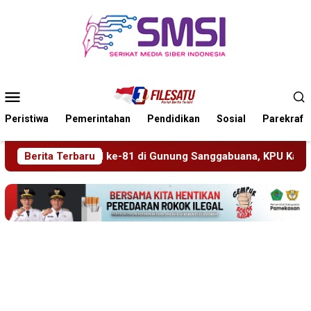
Loncat
ke
konten
Menu
Mobile
Peristiwa
Pemerintahan
Pendidikan
Sosial
Parekraf
i Gunung Sanggabuana, KPU Karawang Jaga Stamina Menuju Pe
Berita Terbaru