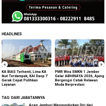
HEADLINES
«
»
PMR Wira SMKN 1 Jember
Imigrasi Ponorogo Deportasi
Gelar ABHINAYA 2026, Ajang
Satu WN Tiongkok
Bergengsi Cetak Relawan
Salahgunakan Ijin Tinggal
Muda Berprestasi
TAG:
DARI JABATANNYA
Acep Jamhuri Mengundurkan Diri dari