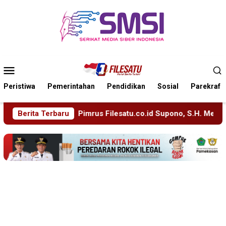
Loncat
ke
konten
Menu
Mobile
Peristiwa
Pemerintahan
Pendidikan
Sosial
Parekraf
rus Filesatu.co.id Supono, S.H. Menuju Tanah Suci, Manajemen
Berita Terbaru