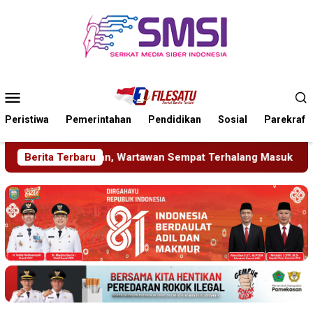
Loncat
ke
konten
Menu
Mobile
Peristiwa
Pemerintahan
Pendidikan
Sosial
Parekraf
awan Sempat Terhalang Masuk ke Ruang UGD
Berita Terbaru
Sambut HUT