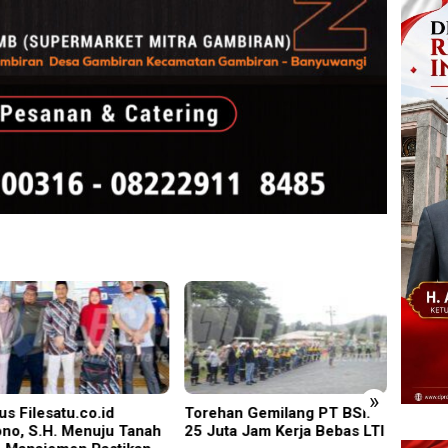
»
han Gemilang PT BSI:
Rudenim Pusat Tanjung
Blitar
uta Jam Kerja Bebas LTI
Pinang Deportasi 25 Warga
Mempe