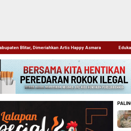
ahkan Artis Happy Asmara
Edukasi Sejak Dini, Pemkab S
PALIN