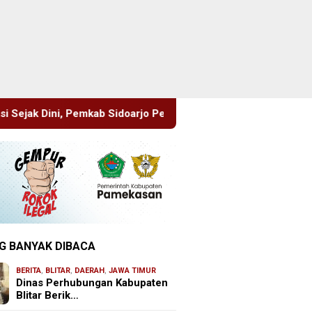
idoarjo Perkuat Pencegahan HIV di Kalangan Remaja
Pim
G BANYAK DIBACA
BERITA
,
BLITAR
,
DAERAH
,
JAWA TIMUR
Dinas Perhubungan Kabupaten
Blitar Berik…