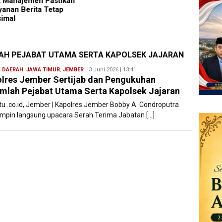
Negara Vietnam
Dan Ha
Kabupa
Dimer
Asmar
AH PEJABAT UTAMA SERTA KAPOLSEK JAJARAN
,
DAERAH
,
JAWA TIMUR
,
JEMBER
Redaksi
3 Juni 2026 | 13:41
lres Jember Sertijab dan Pengukuhan
Filesatu
mlah Pejabat Utama Serta Kapolsek Jajaran
atu .co.id, Jember | Kapolres Jember Bobby A. Condroputra
pin langsung upacara Serah Terima Jabatan […]