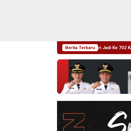
ti HUT RI Ke 81 Dan Hari Jadi Ke 702 Kabupaten Blitar, Dimeri
Berita Terbaru