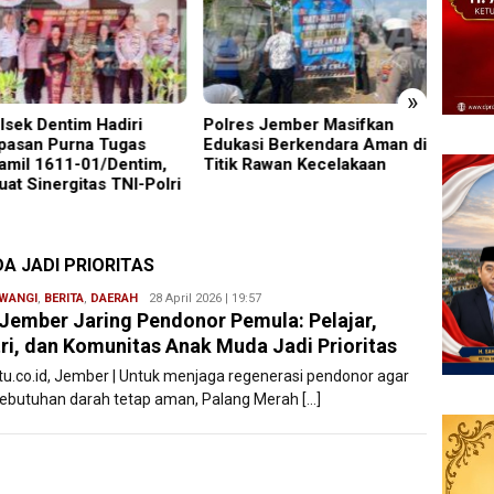
»
sek Dentim Hadiri
Polres Jember Masifkan
‎UNESA
asan Purna Tugas
Edukasi Berkendara Aman di
2026 d
mil 1611-01/Dentim,
Titik Rawan Kecelakaan
Magetan
t Sinergitas TNI-Polri
Penuh 
Daerah
A JADI PRIORITAS
WANGI
,
BERITA
,
DAERAH
Redaksi
28 April 2026 | 19:57
Jember Jaring Pendonor Pemula: Pelajar,
Filesatu
ri, dan Komunitas Anak Muda Jadi Prioritas
atu.co.id, Jember | Untuk menjaga regenerasi pendonor agar
kebutuhan darah tetap aman, Palang Merah […]