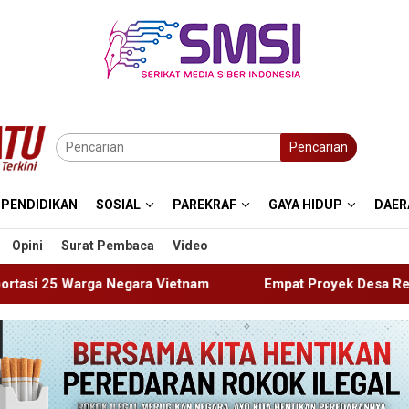
Pencarian
PENDIDIKAN
SOSIAL
PAREKRAF
GAYA HIDUP
DAER
Opini
Surat Pembaca
Video
Vietnam
Empat Proyek Desa Rea Diduga Belum Terealis