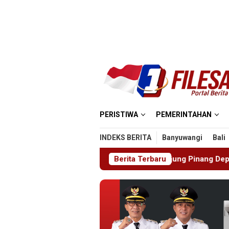
Loncat
ke
konten
PERISTIWA
PEMERINTAHAN
INDEKS BERITA
Banyuwangi
Bali
Rudenim Pusat Tanjung Pinang Deportasi 25 Warga Negara 
Berita Terbaru