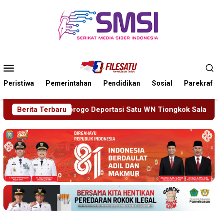
Loncat
ke
konten
Menu
Mobile
Peristiwa
Pemerintahan
Pendidikan
Sosial
Parekraf
ortasi Satu WN Tiongkok Salahgunakan Ijin Tinggal
Berita Terbaru
19 